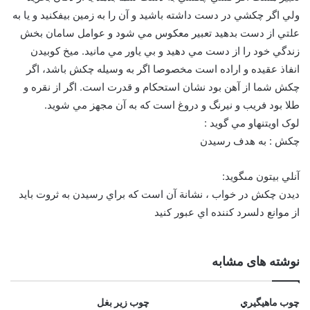
ولي اگر چکشي در دست داشته باشيد و آن را به زمين بيفکنيد و يا به
علتي از دست بدهيد تعبير معکوس مي شود و عوامل سامان بخش
زندگي خود را از دست مي دهيد و بي ياور مي مانيد. ميخ کوبيدن
انفاذ عقيده و اراده است مخصوصا اگر به وسيله چکش باشد، اگر
چکش شما از آهن بود نشان استحکام و قدرت است. اگر از نقره و
طلا بود فريب و نيرنگ و دروغ است که به آن مجهز مي شويد.
لوک اويتنهاو مي گويد :
چکش : به هدف رسيدن
آنلي بيتون مى‏گويد:
ديدن چكش در خواب ، نشانة آن است كه براي رسيدن به ثروت بايد
از موانع دلسرد كننده اي عبور كنيد
نوشته های مشابه
چوب ماهيگيري
چوب زير بغل