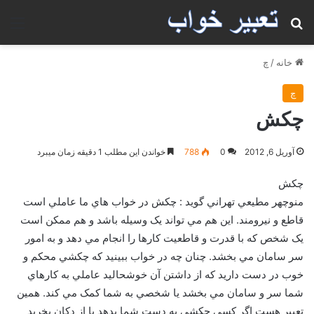
جستجو برای
منو
خانه
/
چ
چ
چکش
آوریل 6, 2012
0
788
خواندن این مطلب 1 دقیقه زمان میبرد
چکش
منوچهر مطيعي تهراني گويد : چکش در خواب هاي ما عاملي است
قاطع و نيرومند. اين هم مي تواند يک وسيله باشد و هم ممکن است
يک شخص که با قدرت و قاطعيت کارها را انجام مي دهد و به امور
سر سامان مي بخشد. چنان چه در خواب ببينيد که چکشي محکم و
خوب در دست داريد که از داشتن آن خوشحاليد عاملي به کارهاي
شما سر و سامان مي بخشد يا شخصي به شما کمک مي کند. همين
تعبير هست اگر کسي چکشي به دست شما بدهد يا از دکان بخريد