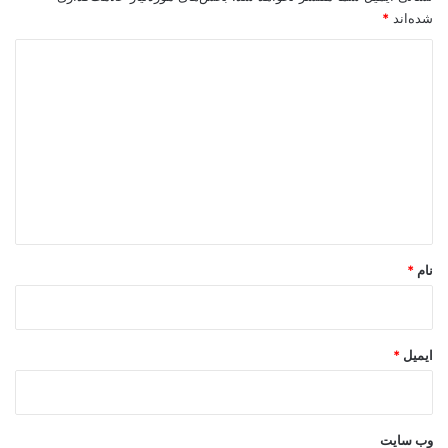
شده‌اند
*
د
ی
د
گ
ا
ه
*
نام
*
ایمیل
*
وب‌ سایت