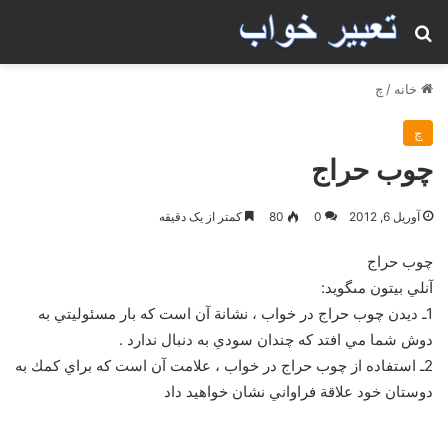
جستجو برای
منو
خانه
/
چ
چ
چوب حراج
آوریل 6, 2012
0
80
کمتر از یک دقیقه
چوب حراج
آنلي بيتون مى‏گويد:
1ـ ديدن چوب حراج در خواب ، نشانة آن است كه بار مسئوليتي به
دوش شما مي افتد كه چندان سودي به دنبال ندارد .
2ـ استفاده از چوب حراج در خواب ، علامت آن است كه براي كمك به
دوستان خود علاقة فراواني نشان خواهيد داد