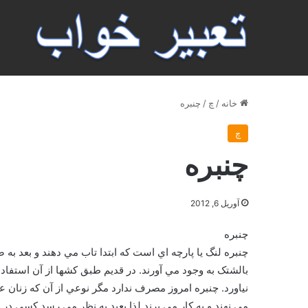
خانه
/
چ
/
چنبره
چ
چنبره
آوریل 6, 2012
چنبره
چنبره لنگ يا پارچه اي است که ابتدا تاب مي دهند و بعد به
بالشتک به وجود مي آورند. در قديم طبق کشها از آن استفا
نياورد. چنبره امروز مصرف ندارد مگر نوعي از آن که زنان
مي نهند و به کار مي برند لذا بعيد به نظر مي رسد کسي در 