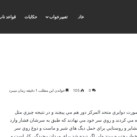
خانہ
تعبیرخواب
حکایات
قواعد ناب
0
105
خواندن این مطلب 1 دقیقه زمان میبرد
 صورت دوايري متحد المرکز دور هم مي پيچند و در نتيجه چيزي مثل
ده مي کردند و روي سر خود مي نهادند که طبق به سرشان فشار وارد
 عشاير و روستايي براي حمل ديگ هاي شير و ماست و دوغ روي سر
خواب چنبره ببيند ولي اگر ديده شد براي مردان پيچيدگي کار است و