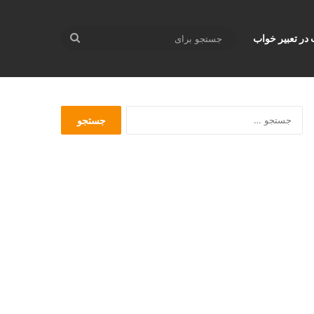
جستجو
 در تعبير خواب
برای
ج
س
ت
ج
و
ب
ر
ا
ی
: