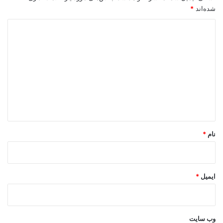
شده‌اند
*
د
ی
د
گ
ا
ه
*
نام
*
ایمیل
*
وب‌ سایت