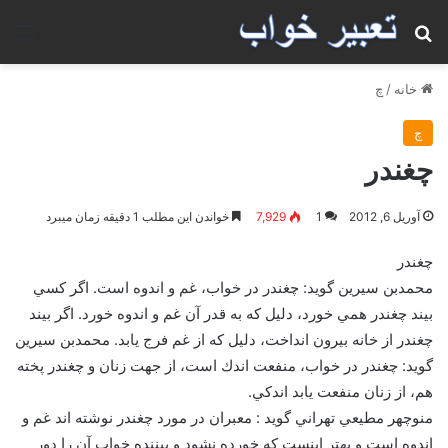
جستجو برای
منو
خانه
/
چ
چ
چغندر
آوریل 6, 2012
1
7,929
خواندن این مطلب 1 دقیقه زمان میبرد
چغندر
محمدبن سيرين گويد: چغندر در خواب، غم و اندوه است. اگر كسي
بيند چغندر همي خورد، دليل كه به قدر آن غم و اندوه خورد. اگر بيند
چغندر از خانه بيرون انداخت، دليل كه از غم فرج يابد. محمدبن سيرين
گويد: چغندر در خواب، منفعت اندك است، از جهت زنان و چغندر پخته
هم، از زنان منفعت يابد اندكي.
منوچهر مطيعي تهراني گويد : معبران در مورد چغندر نوشته اند غم و
اندوه است و بهتر اينست که خورده نشود و بيننده خواب آن را دور