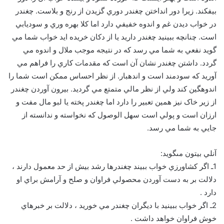
بيفکند. زيرا دور انداختن چغندر دوري گزيدن از رنج و بلاست. چغندر
در خواب ديدن غم و اندوه خفيفي دارد اما کلا بهره وري و سوديابي
است. چنانچه ببينيد چغندر داريد يا از دکان خريده ايد خواب شما مي
گويد نفعي به شما مي رسد که در نتيجه موجب ملال و اندوه مي
گردد. داشتن چغندر نشان آن است که مقدمات کاري را فراهم مي
آوريد که سودمند است و اندهبار. از نظر احساس ممکن است شما را
اندوهگين کند ولي از نظر مالي متمتع مي گرديد. بيرون آوردن چغندر
از زير خاک نيز همين تعبير را دارد اما چغندر پخته يا لبو مال مفت و
ارزان است و پولي است سهل الوصول که نخواسته و ندانسته از
جايي به شما مي رسد.
آنلي بيتون مى‏گويد:
1ـ اگر كشاورزي خواب ببيند چغندرها رشد بيش از حد معمول دارند ،
دلالت بر به دست آوردن محصولي فراوان و صلح و آرامش براي او
دارد .
2ـ اگر خواب ببينيد با ديگران چغندر مي خوريد ، دلالت بر خبرهاي
خوش فراوان خواهد داشت .