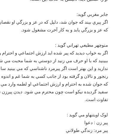
جابر مغربي گويد:
اگر پيري بيند كه جوان شد، دليل كه در عز و بزرگي او نقصان 
كه عز و بزرگي يابد و به كار آخرت مشغول شود.
منوچهر مطيعي تهراني گويد :
اگر به خواب ديديد که پير شده ايد ارزش اجتماعي و احترام
ببينيد که با او حرف مي زنيد از دوستي به شما محبت مي ش
نداريد و اين بهتر است اگر پيرمرد ناشناسي که مي بينيد سا
رنجور و نالان و گرفته بود از جانب کسي به شما غم و اندوه
که جوان شده به احترام و ارزش اجتماعي او لطمه وارد مي 
سفيد گرديده نيکو است چون محترم مي شود. ديدن پيرزن ن
تفاوت است.
لوک اويتنهاو مي گويد :
پير زن : دعوا
پير مرد: زندگي طولاني