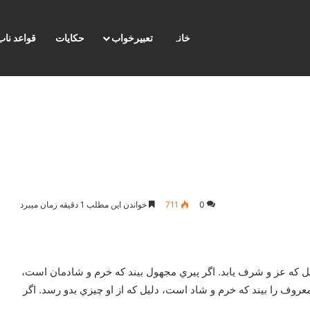
خانہ
تعبیرخواب
حکایات
قواعد ناب
0
711
خواندن این مطلب 1 دقیقه زمان میبرد
ل كه عز و شرف يابد. اگر پيري مجهول بيند كه خرم و شادمان است،
 معروف را بيند كه خرم و شاد است، دليل كه از او چيزي بدو رسد. اگر