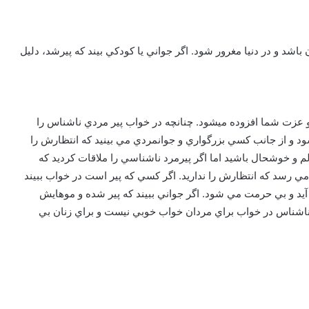
باشد و در دنيا مغرور شود. اگر جواني يا كودكي بيند كه پيرشد، دليل
 و عزت شما افزوده ميشود. چنانچه در خواب پير مردي ناشناس را
ود و از جانب کسي بزرگواري و جوانمردي مي بينيد که انتظارش را
لم و خوشحال باشيد اما اگر پيرمرد ناشناسي را ملاقات کرديد که
 مي رسد که انتظارش را نداريد. اگر کسي که پير است در خواب ببيند
آيد و بي حرمت مي شود. اگر جواني ببيند که پير شده و موهايش
اشناس در خواب براي مردان خواب خوبي نيست و براي زنان بي