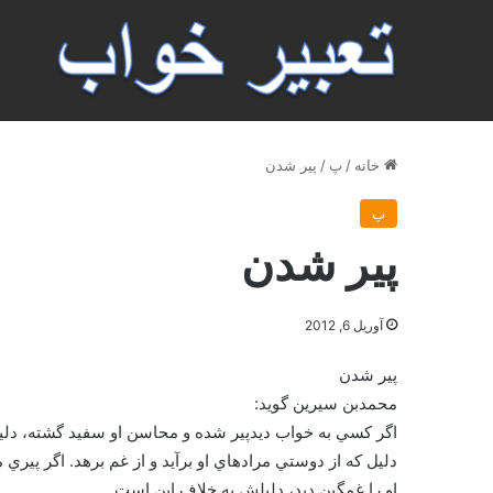
خانه
/
پ
/
پير شدن
پ
پير شدن
آوریل 6, 2012
پير شدن
محمدبن سيرين گويد:
اگر كسي به خواب ديدپير شده و محاسن او سفيد گشته، دلي
دليل كه از دوستي مرادهاي او برآيد و از غم برهد. اگر پيري
او را غمگين ديد، دليلش به خلاف اين است.