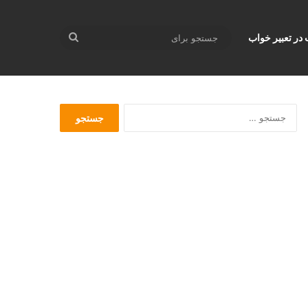
جستجو
 در تعبير خواب
برای
ج
س
ت
ج
و
ب
ر
ا
ی
: