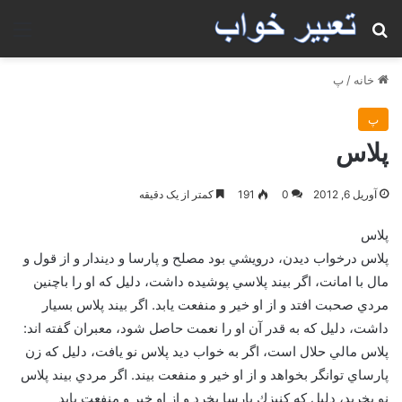
جستجو برای
منو
خانه
/
پ
پ
پلاس
آوریل 6, 2012
0
191
کمتر از یک دقیقه
پلاس
پلاس درخواب ديدن، درويشي بود مصلح و پارسا و ديندار و از قول و
مال با امانت، اگر بيند پلاسي پوشيده داشت، دليل كه او را باچنين
مردي صحبت افتد و از او خير و منفعت يابد. اگر بيند پلاس بسيار
داشت، دليل كه به قدر آن او را نعمت حاصل شود، معبران گفته اند:
پلاس مالي حلال است، اگر به خواب ديد پلاس نو يافت، دليل كه زن
پارساي توانگر بخواهد و از او خير و منفعت بيند. اگر مردي بيند پلاس
نو بخريد، دليل كه كنيزك پارسا بخرد و از او خير و منفعت يابد