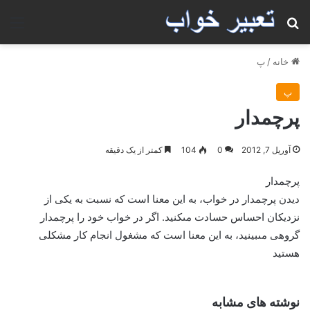
جستجو برای
منو
خانه
/
پ
پ
پرچمدار
آوریل 7, 2012
0
104
کمتر از یک دقیقه
پرچمدار
ديدن پرچمدار در خواب، به اين معنا است كه نسبت به يكى از
نزديكان احساس حسادت مى‏كنيد. اگر در خواب خود را پرچمدار
گروهى مى‏بينيد، به اين معنا است كه مشغول انجام كار مشكلى
هستيد
نوشته های مشابه