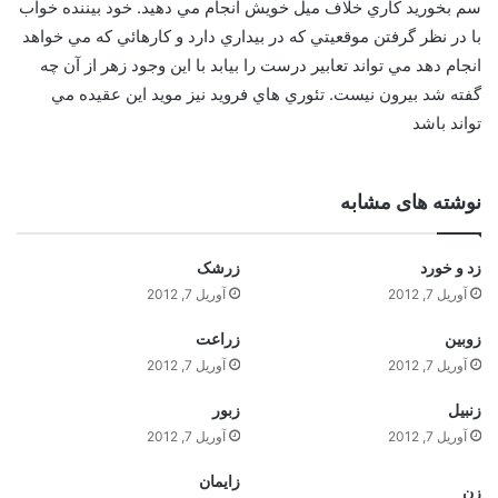
سم بخوريد کاري خلاف ميل خويش انجام مي دهيد. خود بيننده خواب
با در نظر گرفتن موقعيتي که در بيداري دارد و کارهائي که مي خواهد
انجام دهد مي تواند تعابير درست را بيابد با اين وجود زهر از آن چه
گفته شد بيرون نيست. تئوري هاي فرويد نيز مويد اين عقيده مي
تواند باشد
نوشته های مشابه
زد و خورد
زرشک
آوریل 7, 2012
آوریل 7, 2012
زوبين
زراعت
آوریل 7, 2012
آوریل 7, 2012
زنبيل
زبور
آوریل 7, 2012
آوریل 7, 2012
زايمان
زن