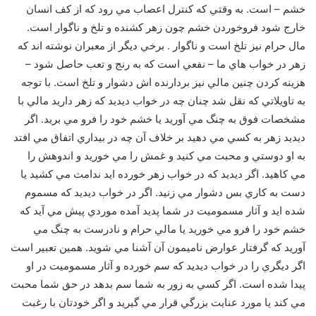
خشم – است. به وقتي که کنترل اعصاب مي رود که از کف انسان
خارج شود فروخوردن خشم چون زهر کشنده و تلخ و ناگوار است.
مال حرام نيز تلخ است و ناگوار . برخي ديگر از معبران نوشته اند که
زهر در خواب هاي ما – نفعي است که به رنج و تعب حاصل شود –
هزينه کردن چنين مالي نيز بردارنده اش دشوار و تلخ است. با توجه
به تاويلاتي که نقل شد چنان چه در خواب ديديد که زهر داريد مالي با
مشخصات فوق به چنگ مي آوريد يا خشم خود را فرو مي بريد. اگر
ديديد زهر به کسي مي دهيد بر خلاف آن چه در بيداري اتفاق مي افتد
به او دوستي و محبت مي کنيد و غمش را مي خوريد و اندوهش را
مي کاهيد. اگر ديديد که در خواب زهر خورده ايد ندامت مي کشيد يا
دست به کاري بس دشوار مي زنيد. اگر در خواب ديديد که مسموم
شده ايد و آثار مسموميت در شما پديد آمده موردي پيش مي آيد که
خشم خود را فرو مي خوريد يا مالي حرام و نادرست به چنگ مي
آوريد که گرفتار عوارض ناميمون آن آشنا مي شويد. همين تعبير است
اگر ديگري را در خواب ديديد که سم خورده و آثار مسموميت در او
پيدا شده است. اگر کسي به زور به شما سم بدهد در حق شما محبت
مي کند يا مورد عنايت بزرگي قرار مي گيريد و اگر خودتان با رغبت