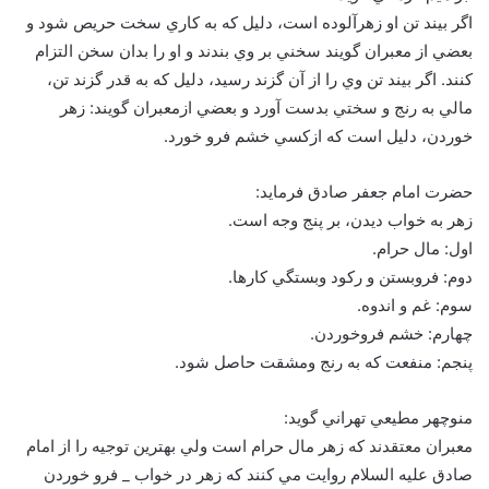
اگر بيند تن او زهرآلوده است، دليل كه به كاري سخت حريص شود و
بعضي از معبران گويند سخني بر وي بندند و او را بدان سخن التزام
كنند. اگر بيند تن وي را از آن گزند رسيد، دليل كه به قدر گزند تن،
مالي به رنج و سختي بدست آورد و بعضي ازمعبران گويند: زهر
خوردن، دليل است كه ازكسي خشم فرو خورد.
حضرت امام جعفر صادق فرمايد:
زهر به خواب ديدن، بر پنج وجه است.
اول: مال حرام.
دوم: فروبستن و رکود وبستگي كارها.
سوم: غم و اندوه.
چهارم: خشم فروخوردن.
پنجم: منفعت كه به رنج ومشقت حاصل شود.
منوچهر مطيعي تهراني گويد:
معبران معتقدند که زهر مال حرام است ولي بهترين توجيه را از امام
صادق عليه السلام روايت مي کنند که زهر در خواب _ فرو خوردن