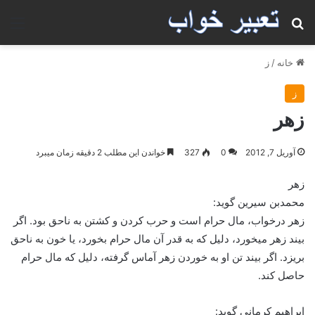
جستجو برای
منو
خانه
/
ز
ز
زهر
آوریل 7, 2012
0
327
خواندن این مطلب 2 دقیقه زمان میبرد
زهر
محمدبن سيرين گويد:
زهر درخواب، مال حرام است و حرب كردن و كشتن به ناحق بود. اگر
بيند زهر ميخورد، دليل كه به قدر آن مال حرام بخورد، يا خون به ناحق
بريزد. اگر بيند تن او به خوردن زهر آماس گرفته، دليل كه مال حرام
حاصل كند.
ابراهيم كرماني گويد: