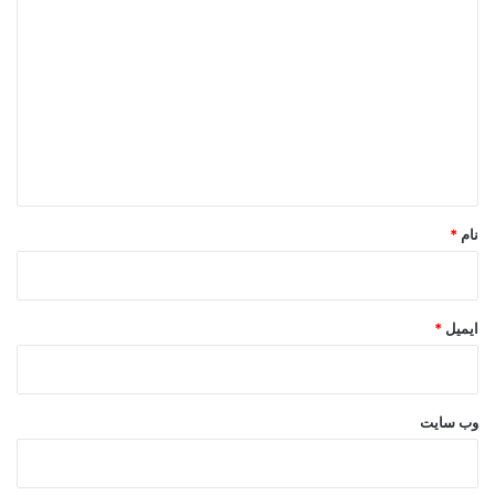
ی
د
گ
ا
ه
*
نام
*
ایمیل
*
وب‌ سایت