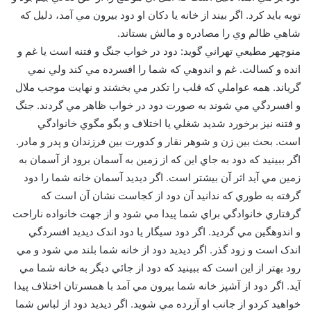
توبه بايد كرد. اگر بيند از خانه يا دكان او دود بيرون مي آمد، دليل كه
شاهي ظالم وي را مصادره و مالش بستاند.
منوچهر مطيعي تهراني گويد: دود در خواب جنگ و فتنه است يا غم و
انده و کسالت. غم و اندوهي که شما را افسرده مي کند ولي نمي
گرياند. همه عواملي که قلب را تکدر مي بخشند و نهايت موجب ملال
و افسردگي مي شوند به صورت دود در خواب ظاهر مي گردند. جنگ
و فتنه نيز برخورد شديد شغلي يا اختلاف و بگو مگوي خانوادگي
است. بحث بين زن و شوهر نقار و کدورت بين فرزندان و پدر و مادر.
اگر ببينيد که دود به جاي اين که از زمين به آسمان برود از آسمان به
زمين مي آيد اثر آن بيشتر است. اگر ديديد آسمان خانه شما را دود
گرفته به طوري که ندانيد آن دود از کجاست نشان آن است که
گرفتاري خانوادگي براي شما پيدا مي شود و از جهت خانواده ناراحت
و اندوهگين مي گرديد. اگر دود سيگار يا دود اندک ديديد افسردگي
اندک است و زود گذر. اگر ديديد دود از خانه شما بلند مي شود و مي
رود بهتر از اين است که ببينيد که دود از جائي ديگر به خانه شما مي
آيد. اگر دود از آشپز خانه شما بيرون مي آمد با همسرتان اختلاف پيدا
خواهيد کردو از جانب او آزرده مي شويد. اگر ديديد دود از لباس شما