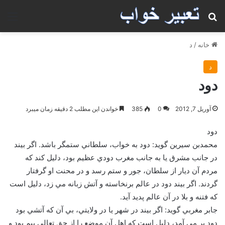
جستجو برای
منو
خانه
/
د
د
دود
آوریل 7, 2012
0
385
خواندن این مطلب 2 دقیقه زمان میبرد
دود
محمدبن سيرين گويد: دود به خواب، سلطاني ستمگر باشد. اگر بيند
در جانب مشرق يا به جانب مغرب دودي عظيم بود، دليل كند كه
مردم آن ديار از سلطان، جور و ستم رسد و در محنت او گرفتار
گردند. اگر بيند دود در عالم برنخاسته و آتش زبانه مي زد، دليل است
كه فتنه و بلا در آن عالم پديد آيد.
جابر مغربي گويد: اگر بيند در شهر يا در ولايتي، بي آن كه آتشي بود
دود بر مي آمد، دليل است كه اهل آن موضع را از حق تعالي بيم بود و