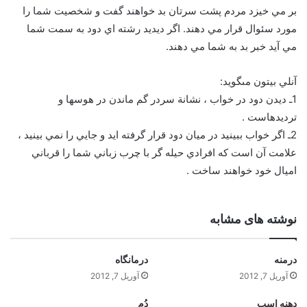
بر مي خيزد مردم پشت سرتان بد خواهند گفت و شخصيت شما را
مورد سئوال قرار مي دهند. اگر ديديد رشته اي دود به سمت شما
مي آيد خبر بد به شما مي دهند.
آنلي بيتون مى‏گويد:
1ـ ديدن دود در خواب ، نشانة سردر گم ماندن در هوسها و
ترديدهاست .
2ـ اگر خواب ببينيد در ميان دود قرار گرفته ايد و جايي را نمي بينيد ،
علامت آن است كه افرادي حيله گر با چرب زباني شما را قرباني
اميال خود خواهند ساخت .
نوشته های مشابه
درمنه
درمانگاه
آوریل 7, 2012
آوریل 7, 2012
دهنه اسب
دُم