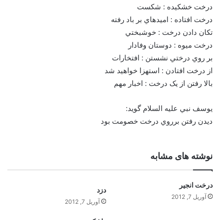
درخت خشکيده : شکست
درخت افتاده : اميدهاي بر باد رفته
تکان دادن درخت : خوشبختي
درخت ميوه : دوستان وفادار
بر روي درختي نشستن : افتخارات
از درخت افتادن : استهزا خواهيد شد
بالا رفتن از يک درخت : اخبار مهم
يوسف نبي عليه السلام گويد:
ديدن رفتن برروي درخت خصومت بود
نوشته های مشابه
درخت انجير
دزد
آوریل 7, 2012
آوریل 7, 2012