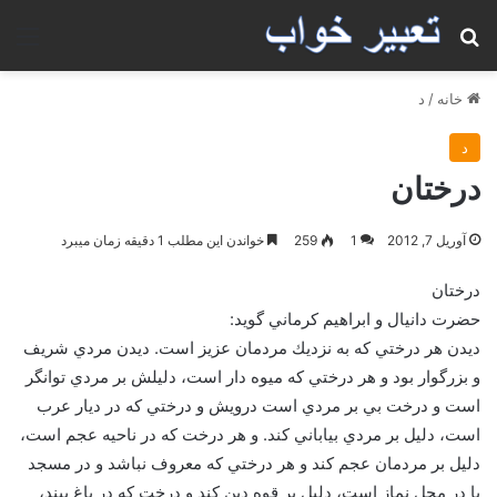
جستجو برای
منو
خانه
/
د
د
درختان
آوریل 7, 2012
1
259
خواندن این مطلب 1 دقیقه زمان میبرد
درختان
حضرت دانيال و ابراهيم كرماني گويد:
ديدن هر درختي كه به نزديك مردمان عزيز است. ديدن مردي شريف
و بزرگوار بود و هر درختي كه ميوه دار است، دليلش بر مردي توانگر
است و درخت بي بر مردي است درويش و درختي كه در ديار عرب
است، دليل بر مردي بياباني كند. و هر درخت كه در ناحيه عجم است،
دليل بر مردمان عجم كند و هر درختي كه معروف نباشد و در مسجد
يا در محل نماز است، دليل بر قوه دين كند و درخت كه در باغ بيند،