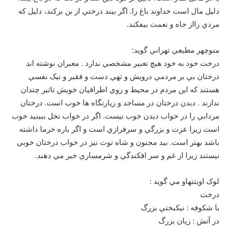
دليل مال است خداوند باغ را. اگر بيند درختي از بن بركند، دليل كه
مردي رااز جاه و نعمت بيفكند.
منوچهر مطيعي تهراني گويد:
درخت خود به خود هيچ تعبير مشخصي ندارد . معبران نوشته اند
درختان بي بر مردمي درويش و تهي دست و فقير و نيک نفسي
هستند که اين مردم در محيط و روي اطرافيان خويش تاثير چندان
ندارند . ديدن درختان در مساجد و زيارتگاه ها خوب است. درختان
مردابي را در خواب ديدن خوب نيست. اگر در خواب نخل ببينيد خوب
است زيرا عزت و بزرگي و سرفرازي است و اگر باره خرما داشته
باشد بهتر است. بيد مجنون و شاه توت نيز در خواب درختان خوبي
نيستند زيرا از غم و سر افکندگي و شرمساري خبر مي دهند.
لوک اويتنهاو مي گويد :
درخت
با شکوفه : نيکبختي بزرگ
در آتش : زيان بزرگ