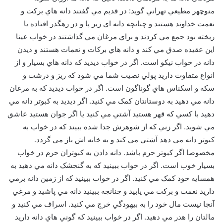
منوچهر مطيعي تهراني گويد: در قديم مي گفتند دانه هاي برکت و
نعمت خداوند هستند و چنانچه دانه اي زير پا و در رهگذر افتاده يا
ريخته بود جمع مي کردند و براي مرغان مي گذاشتند در خواب عينا
اين عقيده صدق مي کند و دانه هاي برکات و نعمات هستند و ديدن
دانه در خواب نيکو است. اگر در خواب ديديد که دانه هاي بسيار و از
انواع متفاوت داريد پولي نصيب شما مي شود که ريز و درشت و
سکه و اسکناس هاي گوناگون است. اگر در خواب ديديد که به مرغان
دانه مي دهيد به دوستانتان کمک مي کنيد. اگر ديديد به کبوتر دانه مي
دهيد با کسي که قهر هستيد آشتي مي کنيد يا اگر جوان هستيد عاشق
مي شويد. اگر زني که از شوهرش جدا شده ببيند که در خواب به
کبوتر دانه مي دهد آشتي مي کند و به خانه اش باز مي گردد.
مخصوصا اگر کبوتر حرم باشد. دانه دادن به کبوتران حرم در خواب
بسيار خوب است. اگر در خواب ببينيد که به گنجشک دانه مي دهيد به
همسايه خود کمک مي کنيد. اگر در خواب ببينيد که از زمين دانه برمي
داريد نعمت و برکت مي يابيد و چنانچه ببينيد دانه مي پاشيد و مرغي
آنجا نيست مال خود را به بيهودگي خرج مي کنيد. اسراف مي کنيد و
مالتان را هدر مي دهيد. اگر در خواب ببينيد که گوني هاي دانه داريد