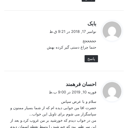
گ
بابک
ف
نوامبر 17, 2018 در 9:21 ق.ظ
ت
خخخخخخ
:
حتما چراغ دستی گیر کرده بهش
پاسخ
گ
احسان فرهمند
ف
فوریه 10, 2019 در 9:00 ب.ظ
ت
سلام و با عرض سپاس
:
حضرت اقا من خوابی دیده ام که از شما بسیار ممنون و
سپاسگزار می شوم برای تاویل این خواب…
من در خواب دیدم که خورشید بر من غروب کرد.و بعد از
این سر ظهر بود که خورشید را وسط نقطه اسمان دیدم