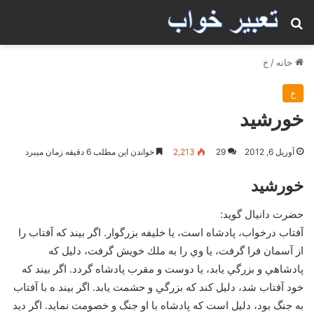
جستجو برای
منو
خانه
/
خ
خ
خورشيد
آوریل 6, 2012
29
2,213
خواندن این مطلب 6 دقیقه زمان میبرد
خورشيد
حضرت دانيال گويد:
آفتاب درخواب، پادشاه است، يا خليفه بزرگوار. اگر بيند كه آفتاب را
از آسمان فرا گرفت، يا وي را به ملك خويش گرفت، دليل كه
پادشاهي و بزرگي يابد، يا دوست و مقرب پادشاه گردد. اگر بيند كه
خود آفتاب شد، دليل كند كه بزرگي و حشمت يابد. اگر بيند ه با آفتاب
به جنگ بود، دليل است كه پادشاه با او جنگ و خصومت نمايد. اگر ديد