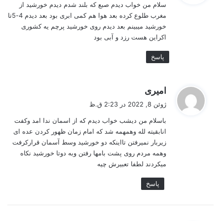
سلام من خواب دیدم صبع که بلند شدم دیدم خورشید از
:
مغرب طلوع کرده بعد هوا هم کمی ابری بود بعد دیدم 4-5تا
خورشید میبینم بعد دیدم روی خورشید پرچم یه کشوری
اکراین هست رزد و آبی بود
پاسخ
گ
امیری
ف
ژوئن 8, 2022 در 2:23 ق.ظ
ت
باسلام من دیشب خواب دیدم که از اسمان ندا امد وکفت
:
انابقیته لله وهمهمه شد که امام زمان ظهور کردن عده ای
زیربار نمیرفتن تااینکه دو خورشید وسط آسمان قرارکرفت
وهمه مردم روی پشت بامها رفتن وبه دوتا خورشید نکاه
میکردند لطفا تعبیرش چیه
پاسخ