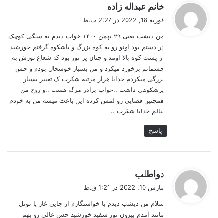
گ
خانم عبداله زاده
ف
فوریه 18, 2022 در 2:27 ب.ظ
ت
من دیشب یعنی ۲۹ بهمن ۱۴۰۰ خواب دیدم یه سنگی کوچک
:
در دستم بود اونو رو به کوه بزرگ و باشکوه گرفتم خورشید
از پشت کوه بالا اومد و چنان پر نور بود که شعاع نورش به
چشمانم برخورد میکرد و من بسبار خوشحال بودم و حس
بزرگی میکردم خدایا هزار مرتبه شکرت ک تعبیر بسیار
پرشکوهی داشت ..خواب برادر مرگ هست ..و روح من
همچنین فضایی رو لمس کرده این باعث میشه من به خودم
ببالم خدایا شکرت ..
پاسخ
گ
دواطلب
ف
مارس 10, 2022 در 1:21 ق.ظ
ت
سلام من دیشب دیدم با خواستگارم از جایی غار یا تونل
:
مانند آمدم بیرون نور سفید خورشید حس عالی رو بهم