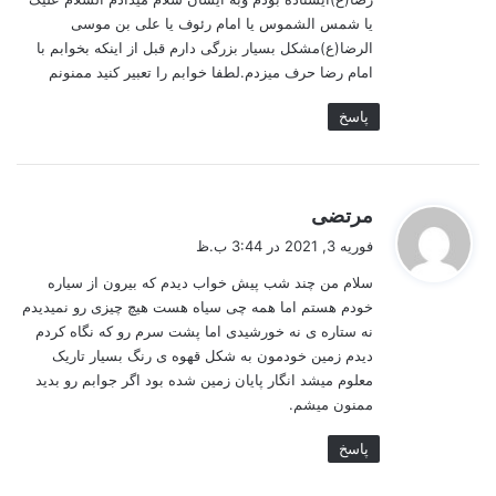
یا شمس الشموس یا امام رئوف یا علی بن موسی
الرضا(ع)مشکل بسیار بزرگی دارم قبل از اینکه بخوابم با
امام رضا حرف میزدم.لطفا خوابم را تعبیر کنید ممنونم
پاسخ
گ
مرتضی
ف
فوریه 3, 2021 در 3:44 ب.ظ
ت
سلام من چند شب پیش خواب دیدم که بیرون از سیاره
:
خودم هستم اما همه چی سیاه هست هیچ چیزی رو نمیدیدم
نه ستاره ی نه خورشیدی اما پشت سرم رو که نگاه کردم
دیدم زمین خودمون به شکل قهوه ی رنگ بسیار تاریک
معلوم میشد انگار پایان زمین شده بود اگر جوابم رو بدید
ممنون میشم.
پاسخ