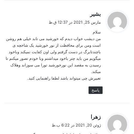
گ
بشیر
ف
مارس 25, 2021 در 12:37 ق.ظ
ت
سلام
:
من دیشب خواب دیدم که خورشید می تابد خیلی هم روشن
است ومن برای محافظت از نور خورشید یک شاخچه ی
باچندتابرگ در دست گرفتم ولی اون کفایت نمیکند وباخود
میگویم من باید چتر باخود میداشتم وبا خودم تصور میکنم تا
رسیدن به مقصد این نورخورشید تورا می سوزاند وهلاک
میکند.
تعبیرش چی میتواند باشد لطفا راهنمایی کنید.
پاسخ
گ
زهرا
ف
ژوئن 20, 2021 در 6:22 ب.ظ
ت