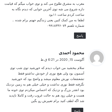
مغرب به مشرق طلوع می کند و توی خواب میگم که قیامت
داره شروع می شه توی آخرین خوابی که دیدم نگاه به
ساعت کردم ساعت ۱۱بود
لطفا به من کمک کنین یعنی زندگیم جهنم برام شده ..
شماره تلفنم ۰۹۹۱۸۳۳۶۰۷۴
پاسخ
گ
محمود احمدی
ف
آگوست 15, 2020 در 6:21 ق.ظ
ت
سلام ببخشید من خواب دیدم که خورشید توی شب توی
:
آسمون بود ولی هیچ نوری از خودش نداشتو فقط
تشعشعات نورش معلوم میشد و واضح بود که خورشید
نگرفته فقط نوری نداشت و خیلی خیلی هم به زمین نزدیک
بود انقدر بزرگ و نزدیک که احساس میکردم توی خونه ما
هست و خیلی زود هم به حالت غروب رفت و کاملا ناپدید
شد اگه لطف کنید برام تعبیرش رو بگین
پاسخ