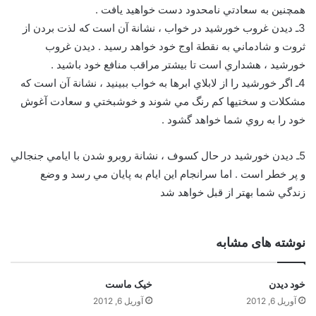
همچنين به سعادتي نامحدود دست خواهيد يافت .
3ـ ديدن غروب خورشيد در خواب ، نشانة آن است كه لذت بردن از
ثروت و شادماني به نقطة اوج خود خواهد رسيد . ديدن غروب
خورشيد ، هشداري است تا بيشتر مراقب منافع خود باشيد .
4ـ اگر خورشيد را از لابلاي ابرها به خواب ببينيد ، نشانة آن است كه
مشكلات و سختيها كم رنگ مي شوند و خوشبختي و سعادت آغوش
خود را به روي شما خواهد گشود .
5ـ ديدن خورشيد در حال كسوف ، نشانة روبرو شدن با ايامي جنجالي
و پر خطر است . اما سرانجام اين ايام به پايان مي رسد و وضع
زندگي شما بهتر از قبل خواهد شد
نوشته های مشابه
خود ديدن
خيک ماست
آوریل 6, 2012
آوریل 6, 2012