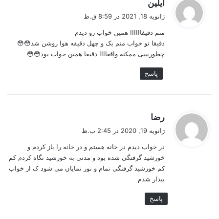
گ
آیلین
ف
ژانویه 18, 2021 در 8:59 ق.ظ
ت
منم دقیقاااااا همین خواب رو دیدم
:
دقیقا تو خواب منم یک و چهل دقیقه هوا روشن شد😳😳
چطوریییی ممکنه واقعاااا دقیقا همین خواب بود😳😳
پاسخ
گ
رضا
ف
ژانویه 19, 2020 در 2:45 ب.ظ
ت
در خواب دیدم در خانه هستم و در خانه را باز کردم و
:
خورشید گرفتگی شده بود و مدتی به خورشید نگاه کردم کم
کم خورشید گرفتگی تمام و نور نمایان می شود ک از خواب
بیدار شدم
پاسخ