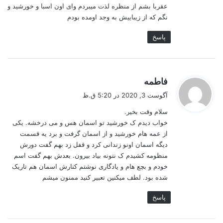
عقربا بشم از منظره لذت میبردم وای اون اسبا و خورشید و
نگم که از زیباییش به وجد اومده بودم
پاسخ
گ
فاطمه
ف
آگوست 3, 2020 در 5:20 ق.ظ
ت
سلام وقت بخیر.
:
خواب دیدم ک خورشید تو اسمان هس و می درخشه. یکی
از عمه هام خورشید و از اسمان گرفت و برد یه قسمت
دیگه اسمان اونو زندانی کرد و قفل زد بهم گفت دورش
منظومه کشیدم ک نتونه بیاد بیرون. بعدش بهم گفت اسم
خودم و بچع هام و یادگاری نوشتم کنارش اسمان هم تاریک
شده بود. لطف میکنین تعبیر کنید ممنون میشم
پاسخ