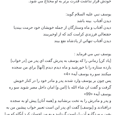
خودش قرار نداشت قدرت برتر به او محتاج مي شود.
يوسف نبي عليه السلام گويد:
ديدن آفتاب بينه باشد
ديدن آفتاب و ماه وستارگان از جمله خويشان خود حرمت بينديا
حقتعالي فرزندي کرامت کند که از اوخيربيند
ديدن آفتاب تنهائي از پادشاه نفع بيند
يوسف نبي مي فرمايد :
[ياد کن] زماني را که يوسف به پدرش گفت اي پدر من [در خواب]
يازده ستاره را با خورشيد و ماه ديدم ديدم [آنها] براي من سجده
مي‏کنند سو ره يوسف آيهء «4»
پس چون بر يوسف وارد شدند پدر و مادر خود را در کنار خويش
گرفت و گفت ان شاء الله با [امن و] امان داخل مصر شويد سو ره
يوسف آيهء «99»
و پدر و مادرش را به تخت برنشانيد و [همه آنان] پيش او به سجده
درافتادند و [يوسف] گفت اي پدر اين است تعبير خواب پيشين من به
يقين پروردگارم آن را راست گردانيد و به من احسان کرد آنگاه که مرا