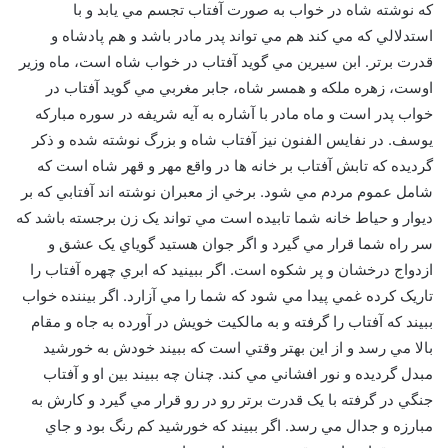
که نوشته شاه در خواب به صورت آفتاب تجسم مي يابد و با
استدلالي که مي کند هم مي تواند پدر مادر باشد و هم پادشاه و
قدرت برتر. ابن سيرين مي گويد آفتاب در خواب شاه است، ماه وزير
اوست، زهره ملکه و همسر شاه، جابر مغربي مي گويد آفتاب در
خواب پدر است و ماه مادر با آشاره به آيه شريفه در سوره مبارکه
يوسف. در نفايس الفنون نيز آفتاب شاه و بزرگ نوشته شده و ذکر
گرديده که تابش آفتاب بر خانه ها در واقع مهر و قهر شاه است که
شامل عموم مردم مي شود. برخي از معبران نوشته اند آفتابي که بر
ديوار و حياط خانه شما تابيده است مي تواند يک زن برجسته باشد که
سر راه شما قرار مي گيرد و اگر جوان هستيد گوياي يک عشق و
ازدواج درخشان و پر شکوه است. اگر ببينيد که ابري چهره آفتاب را
تاريک کرده غمي پيدا مي شود که شما را مي آزارد. اگر بيننده خواب
ببيند که آفتاب را گرفته و به مالکيت خويش در آورده به جاه و مقام
بالا مي رسد و از اين بهتر وقتي است که ببيند خودش به خورشيد
مبدل گرديده و نور افشاني مي کند. چنان چه ببيند بين او و آفتاب
جنگي در گرفته با يک قدرت برتر رو در رو قرار مي گيرد و کارش به
مبارزه و جدال مي رسد. اگر ببيند که خورشيد کم رنگ بود و جاي