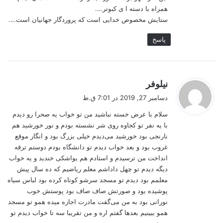
همراه با دسته ا ی کبوتر….
ستایش مخصوص خدایی است که پروردگار جهانیان است….
پاسخ
گ
نیلوفر
ف
دسامبر 27, 2019 در 7:01 ق.ظ
ت
سلام با عرض خسته نباشید من تو خواب یه صحرا رو دیدم
:
با یه نفر تو کجاوه روی شر نشسته بودم و نور خورشید هم
نارنجی بود خورشید می‌دیدم خیلی بزرگ بود و انگار موقع
غروب بود و بعد خواب دیدم تو دانشگاه بودم دوستم ترقه
انداخت من ترسیدم و استادم هم یواشکی خندید و یه خواب
دیگه دیدم تو چهل داداشم معلم ریاضیم که ده سال پیش
معلمم بود دیدم تو مسجد سرشو کوتاه کرده بود لباس سیاه
پوشیده بود و صورتش صاف صاف بود پوستش خوب
نورانی بود به من می‌گفت مادرت اجازه میده همو تو مسجد
همو ببینیم بعدها گفتم اره و من تقریبا سه تا خواب دیدم تو