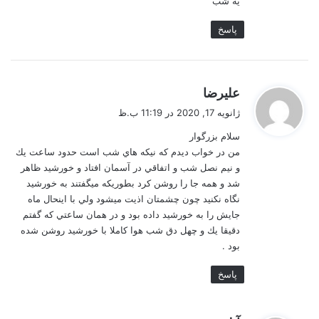
یه شب
پاسخ
گ
عليرضا
ف
ژانویه 17, 2020 در 11:19 ب.ظ
ت
سلام بزرگوار
:
من در خواب ديدم كه نيكه هاي شب است حدود ساعت يك
و نيم نصل شب و اتفاقي در آسمان افتاد و خورشيد ظاهر
شد و همه جا را روشن كرد بطوريكه ميگفتند به خورشيد
نگاه نكنيد چون چشمتان اذيت ميشود ولي با اينحال ماه
جايش را به خورشيد داده بود و در همان ساعتي كه گفتم
دقيقا يك و چهل دق شب هوا كاملا با خورشيد روشن شده
بود .
پاسخ