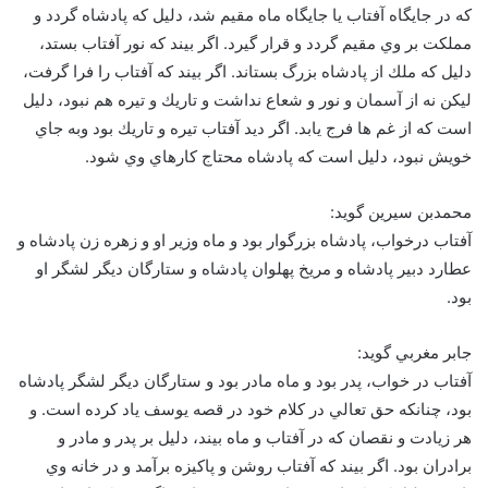
كه در جايگاه آفتاب يا جايگاه ماه مقيم شد، دليل كه پادشاه گردد و
مملكت بر وي مقيم گردد و قرار گيرد. اگر بيند كه نور آفتاب بستد،
دليل كه ملك از پادشاه بزرگ بستاند. اگر بيند كه آفتاب را فرا گرفت،
ليكن نه از آسمان و نور و شعاع نداشت و تاريك و تيره هم نبود، دليل
است كه از غم ها فرج يابد. اگر ديد آفتاب تيره و تاريك بود وبه جاي
خويش نبود، دليل است كه پادشاه محتاج كارهاي وي شود.
محمدبن سيرين گويد:
آفتاب درخواب، پادشاه بزرگوار بود و ماه وزير او و زهره زن پادشاه و
عطارد دبير پادشاه و مريخ پهلوان پادشاه و ستارگان ديگر لشگر او
بود.
جابر مغربي گويد:
آفتاب در خواب، پدر بود و ماه مادر بود و ستارگان ديگر لشگر پادشاه
بود، چنانكه حق تعالي در كلام خود در قصه يوسف ياد كرده است. و
هر زيادت و نقصان كه در آفتاب و ماه بيند، دليل بر پدر و مادر و
برادران بود. اگر بيند كه آفتاب روشن و پاكيزه برآمد و در خانه وي