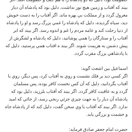
بيند كه آفتاب و زمين هيچ نور نداشت، دليل بود كه پادشاه آن ديار
مغرول گردد و از مملكت بي بهره ماند. اگر آفتاب را به دست خويش
ديد، سياه گرديده، دليل كه پادشاه را غمي بزرگ رسد و او را پادشاه
از دنيا رحلت كند و عامه مردم را غم و اندوه رسد. اگر بيند كه ابر
آفتاب را و ستارگان را همي پوشانيد، دليل كه پادشاه و لشگرش از
پيش دشمن به هزيمت شوند. اگر بيند ه افتاب همي پرستيد، دليل كه
با پادشاهي بزرگ مقرب گردد.
اسماعيل بين اشعث گويد:
اگر كسي ديد بر فلك نشست و روي به آفتاب كرد، پس ديگر، روي با
آفتاب بگردانيد، دليل كه آن كس نخست كافر بوده، پس مسلمان
گردد و به عاقبت كافر گردد. اگر بيند كه آفتاب بلرزيد، دليل بود كه
پادشاه آن ديار را به جهت چيزي جزئي رنجي رسد، از جائي كه اميد
ندارد. اگر بيند كه آفتاب با وي سخن گفت، دليل كند كه از پادشاه جاه
و حشمت و بزرگي يابد.
حضرت امام جعفر صادق فرمايد: