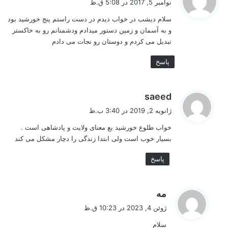
نوامبر 5, 2017 در 5:08 ق.ظ
ت
سلام دیشب در خواب دیدم در دست راستم پنج خورشید بود
:
و به آسمان و زمین دستور میدادم ودشمنانم رو به خاکستر
تبدیل می کردم و دوستان رو نجات می دادم
پاسخ
گ
saeed
ف
ژانویه 2, 2019 در 3:40 ب.ظ
ت
خواب طلوع خورشید بع معنای ولایت و پادشاهی است .
:
بسیار خوب است ولی ابتدا زندگی را دچار مشکل می کند
پاسخ
گ
مه
ف
ژوئن 4, 2023 در 10:23 ق.ظ
ت
سلام
: