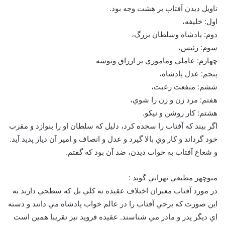
تاويل ديدن آفتاب بر هشت وجه بود.
اول: خليفه،
دوم: پادشاه وسلطان بزرگ،
سوم: رئيس،
چهارم: عاملي وماموري بر ارزاق وتوشه
پنجم: عدل پادشاه،
ششم: منفعت رعيت،
هفتم: مرد زن و زن را شوي،
هشتم: كار روشن و نيكو.
اگر بيند كه آفتاب را سجده كرد، دليل كه سلطان او را بنوازد و مقرب
خود گرداند و كار وي بالا گيرد و عدل و انصاف و امير آن ديار پديد آيد.
و شعاع آفتاب به خواب ديدن، ضد آن بود كه گفتم.
منوچهر مطيعي تهراني گويد :
در مورد آفتاب معبران اختلاف عقيده نه کلي بل که سطحي دارند به
اين صورت که برخي آفتاب را در عالم خواب پادشاه مي دانند و دسته
اي ديگر پدر و مادر مي شناسند. عقيده فرويد نيز تقريبا همين است