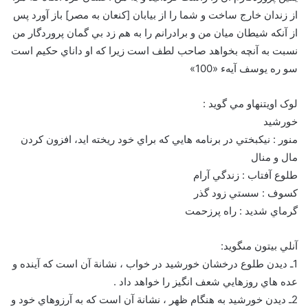
از زندان خارج ساخت و شما را از بيابان [کنعان به مصر] باز آورد پس
از آنکه شيطان ميان من و برادرانم را به هم زد بي گمان پروردگار من
نسبت به آنچه بخواهد صاحب لطف است زيرا که او داناي حکيم است
سو ره يوسف آيهء «100»
لوک اويتنهاو مي گويد :
خورشيد
منور : نيکبختي در برنامه هايي که براي خود ريخته ايد، افزون کردن
مال و منال
طلوع آفتاب : زندگي آرام
کسوف : سستي زود گذر
گرماي شديد : راه پرزحمت
آنلي بيتون مى‏گويد:
1ـ ديدن طلوع درخشان خورشيد در خواب ، نشانة آن است كه آينده و
عده هاي روزهايي شعف انگيز را خواهد داد .
2ـ ديدن خورشيد به هنگام ظهر ، نشانة آن است كه به آرزوهاي خود و