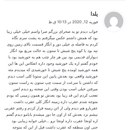
گ
یلدا
ف
فوریه 12, 2020 در 10:13 ق.ظ
ت
خواب دیدم تو یه صحرای بزرگم صرا واسم خیلی خیلی زیبا
:
بود که همش داشتم عکس میگرفتم به پشت سرم نگاه
کردم به فاصله ی خیلی دور و انگار قسمت بالای زمین روی
تپه بود یا کوه پنج شیش تا ستون به حالت مربع بود انگار
دیوارای قدیمی بود بین هر چار چثب هم یه خورشید بود با
خودم گفتم اره یک خورشید وجود داره انعکاس این ها این
همه خورشید اومده پنج شیش تا خورشیدی که میدیدم مثه
خورشید واقعی بود بعدش پایین این ستونا کلی اسب دیدم
که داشتن با سرعت از سمت چپ ستون به راست ستون
میرفتن خیلی اسب بودن وقتی این صحنه رو دیدم اصن
تعجب کردم این قد زیبا بود بعدش تو همون زمینی که بودم
متوجه شدم عقرب داره زمینه انگار کلی عقرب داشت
عقربارو هم دیدم ولی از اثن زمینه فرار کردم و رفتم عقربی
نیشم نزد بعدش که از اون جا دور میشدم بابامو دیدم گفتم
اره اونجا عقرب داره اونجا نرو …خیلی خوابه زیبایی بود
حتی اون منطقه که عقرب داشت قبل از این که متوجه