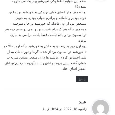
سلام این خوابم لطفا یکی تعبیرشو بهم بگه من متوجه
:
نشدم😢
تو اسمون و از فضای خیلی نزدیکی یه خورشید بود ما تو
خونه بودیم و مامانم و برادرم خواب بودن. به خوبی
مشخص بود از اون فاصله که خورشید در حال سوختنه.
و یه چیز دیگه هم ک برام عجیب بود و نمی دونستم چیه هم
تو اسمون بود و یادم نیست فقط یادمه برا من بد بیاری
نیاورد.
یهو اون چیز بد رفت و به حاش یه خورشید دیگه اومد حالا دو
تا خورشید تو اسمون بود از شدت گرما و نور مامان بیدار
شد. احساس کردم اوزشید ها دارن منفجر میشن سریع ب
مامان گفتم بیاین بریم تو اتاق و پناه بگیریم تا رفتیم تو اتاق
انفجار اتفاق افتاد.
پاسخ
گ
عبید
ف
ژانویه 18, 2022 در 11:24 ق.ظ
ت