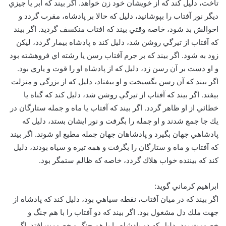
تاخت، دليل كند كه از خويشان خود زن خواهد. اگر بيند كه ابر يا چيزي
ديگر نور آفتاب را بپوشانيد، دليل كه حالا بر پادشاه، مقرب گردد و
احوالش بد شود، خاصه وقتي بيند كه افتاب منكسف گرديد. اگر بيند
كه آفتاب از تيرگي روشن شد، دليل كند ه پادشاه بيمار گردد، ليكن
زود به شود. اگر بيند كه بر جرم آفتاب رسن يا رشته اي فروهشته بود
و او دست بر آن رسن زد، دليل كه از پادشاه او را قوت و ياري بود.
اگر بيند كه آن رسن بگسيخت و او بيفتاد، دليل كه از بزرگي و منزلت
بيفتد. اگر بيند كه آفتاب از تيرگي روشن شد، دليل كند كه گناه يا
خطائي از او ظاهر گردد. اگر بيند كه آفتاب يا ماه و جمله ستارگان در
يك جا جمع شدند و او جمله را بگرفت و نور ايشان بستد، دليل كه
پادشاهي جهان بگيرد و پادشاهان جهان جمله مطيع او شوند. اگر بيند
كه آفتاب و ماه و ستارگان را بگرفت و همه تيره و سياه بودند، دليل
كند كه بيننده خواب هلاك گردد، خاصه كه ظالم ستمگر بود.
ابراهيم كرماني گويد:
اگر بيند كه در ميان آفتاب، نقطه سياهي بود، دليل كند كه پادشاه از
جهت ملك دل مشغول بود. اگر بيند كه دو آفتاب را با هم جنگ و
خصومت بود، دليل كه دو پادشاه را با هم جنگ و خصومت افتد. اگر