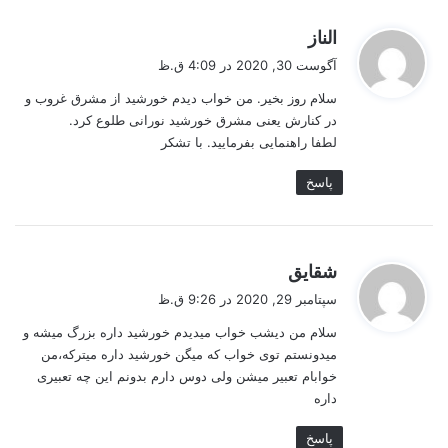
گ
الناز
ف
آگوست 30, 2020 در 4:09 ق.ظ
ت
سلام روز بخیر. من خواب دیدم خورشید از مشرق غروب و
:
در کنارش یعنی مشرق خورشید نورانی طلوع کرد.
لطفا راهنمایی بفرمایید. با تشکر
پاسخ
گ
شقایق
ف
سپتامبر 29, 2020 در 9:26 ق.ظ
ت
سلام من دیشب خواب میدیدم خورشید داره بزرگ میشه و
:
میدونستم توی خواب که میگن خورشید داره میترکه،من
خوابام تعبیر میشن ولی دوس دارم بدونم این چه تعبیری
داره
پاسخ