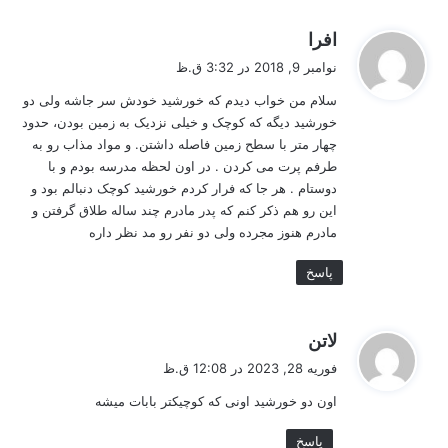
گ
افرا
ف
نوامبر 9, 2018 در 3:32 ق.ظ
ت
سلام من خواب دیدم که خورشید خودش سر جاشه ولی دو
:
خورشید دیگه که کوچک و خیلی نزدیک به زمین بودن، حدود
چهار متر با سطح زمین فاصله داشتن. و مواد مذاب رو به
طرفم پرت می کردن . در اون لحظه مدرسه بودم و با
دوستام . هر جا که فرار کردم خورشید کوچک دنبالم بود و
این رو هم ذکر کنم که پدر مادرم چند ساله طلاق گرفتن و
مادرم هنوز مجرده ولی دو نفر رو مد نظر داره
پاسخ
گ
لاتن
ف
فوریه 28, 2023 در 12:08 ق.ظ
ت
اون دو خورشید اونی که کوچیکتر بابات میشه
:
پاسخ