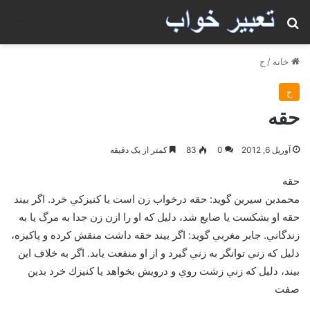
جستجو برای
منو
خانه
/
ح
ح
حقه
آوریل 6, 2012
0
83
کمتر از یک دقیقه
حقه
محمدبن سيرين گويد: حقه درخواب زن است يا كنيزكي خرد. اگر بيند
حقه او بشكست يا ضايع شد، دليل كه او را ازن زن جدا به مرگ يا به
زندگاني. جابر مغربي گويد: اگر بيند حقه داشت منقش كرده و پاكيزه،
دليل كه زني توانگر به زني گيرد و از او منفعت يابد. اگر به خلاف اين
بيند، دليل كه زني زشت روي و درويش بخواهد يا كنيزك خرد بدين
صفت