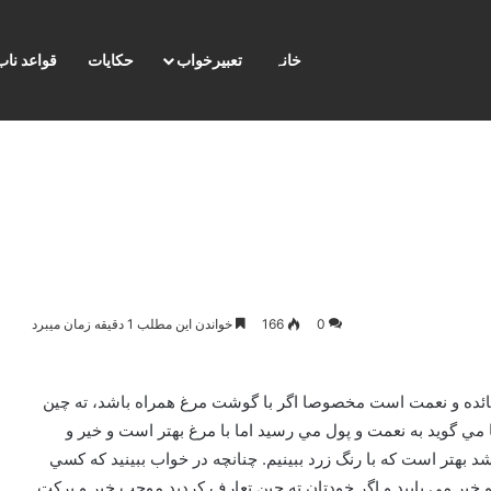
خانہ
تعبیرخواب
حکایات
قواعد ناب
0
166
خواندن این مطلب 1 دقیقه زمان میبرد
مائده و نعمت است مخصوصا اگر با گوشت مرغ همراه باشد، ته چين
 گويد به نعمت و پول مي رسيد اما با مرغ بهتر است و خير و
د بهتر است که با رنگ زرد ببينيم. چنانچه در خواب ببينيد که کسي
 خير مي يابيد و اگر خودتان ته چين تعارف کرديد موجب خير و برکت