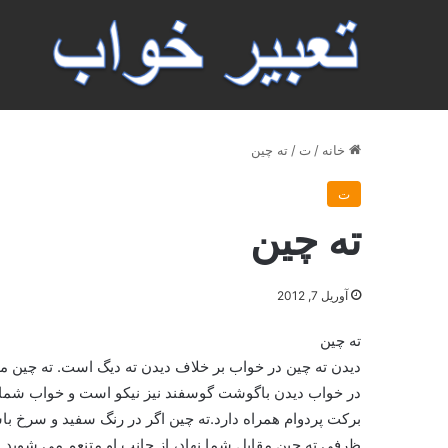
خانه
/
ت
/
ته چين
ت
ته چين
آوریل 7, 2012
ته چين
ديدن ته چين در خواب بر خلاف ديدن ته ديگ است. ته چين 
در خواب ديدن باگوشت گوسفند نيز نيکو است و خواب شما مي
برکت پردوام همراه دارد.ته چين اگر در رنگ سفيد و سرخ باش
ظرفي ته چين مقابل شما نهاد، از جانب او متنعم مي شويد و