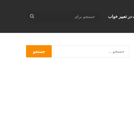
جستجو
 در تعبير خواب
برای
ج
س
ت
ج
و
ب
ر
ا
ی
: