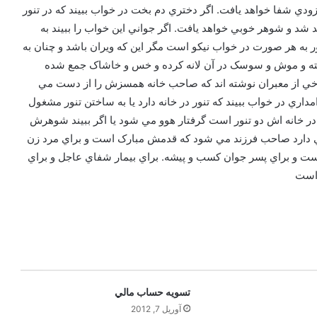
 زودي شفا خواهد يافت. اگر دختري دم بخت در خواب ببيند که در تنور
د شد و شوهر خوبي خواهد يافت. اگر جواني اين خواب را ببيند به
به هر صورت در خواب نيکو است مگر اين که ويران باشد و چنان به
سته و موش و سوسک در آن لانه کرده و خس و خاشاک جمع شده
خي از معبران نوشته اند که صاحب خانه همسزش را از دست مي
امداري در خواب ببيند که تنور در خانه دارد يا به ساختن تنور مشغول
 در خانه اش دو تنور است گرفتار هوو مي شود يا اگر ببيند شوهرش
ر مي دارد صاحب فرزند مي شود که قدمش مبارک است و براي مرد زن
ست و براي پسر جوان کسب و پيشه. براي بيمار شفاي عاجل و براي
 است
تسويه حساب مالي
آوریل 7, 2012