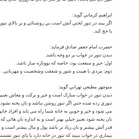
ابراهيم كرماني گويد:
اگر بيند در تنور لختي آتش است بي روشنائي و بر بالاي تن
يا حج كند.
حضرت امام جعفر صادق فرمايد:
ديدن تنور در خواب بر دو وجه باشد.
اول: خير و منفعت بود، خاصه كه نووتازه ساز باشد.
دوم: مردي با هيبت و شور و شفقت وشخصيت و مهرباني.
منوچهر مطيعي تهراني گويد:
ديدن تنور در خواب مبارک است و خير و برکت و معاش تعبير 
تنوري زده شده حتي اگر تنور روشن نباشد و نان پخته نشود
مي شود و خير و خوبي به خانه شما راه مي يابد و افراد خانو
نان پخته شود تعبير خيلي بهتر است و به اندازه نان هائي که
قدر آتش بيشتر و نان زياد تر باشد پول و مال بيشتر است و 
بيماري در خواب ببيند که تنور در خانه دارد يا پاي تنور نش