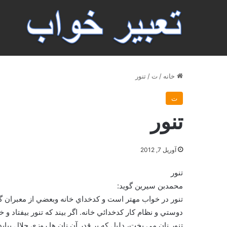
خانه
/
ت
/
تنور
ت
تنور
آوریل 7, 2012
تنور
محمدبن سيرين گويد:
تنور در خواب مهتر است و كدخداي خانه وبعضي از معبران گوي
دوستي و نظام كار كدخدائي خانه. اگر بيند كه تنور بيفتاد و 
تنور نان مي پخت، دليل كه بر قدر آن نان ها روزي حلال بيابد