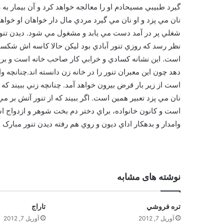
گيرد طبيبي مسيحادم او را معالجه خواهد کرد و آن بيمار به
نان مي پزد و او نان مي گيرد مردي مال دار خواهان او خواه
شغلي پر در آمد دست مي يابد و مشغول مي شود. ديدن تنور 
نظر رسد که روزي تنور آبادي بود ليکن حالا کاسه اش شک
است. اين نشانه کسادي و خرابي کار صاحب خانه است و بر
دهد چون اين معبران تنور را در خانه زن دانسته اند.چنانچه و
است از زير بار قرض بيرون خواهد آمد. چنانچه زني ببيند که
نان مي پزد تعبير همين است. اگر ببيند که از تنور آتش ب
است و کانون خانواده، براي دختر دم بخت شوهر و ازدواج ا
وامدار و بدهکار اداي ديون و روي هم رفته ديدن تنور مبارک
نوشته های مشابه
تره فروشي
تاراج
آوریل 7, 2012
آوریل 7, 2012