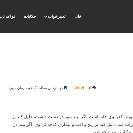
خانہ
تعبیرخواب
حکایات
قواعد ناب
0
1,369
خواندن این مطلب 2 دقیقه زمان میبرد
ند: كدبانوي خانه است. اگر بيند تنور در دست داشت، دليل كند بر
خراب شد، دليل كند بر رنج و آفت و بيماري كدخدائي وي. اگر بيند در
 و كار بر وي نيكو شود