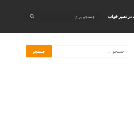
جستجو
 در تعبير خواب
برای
ج
س
ت
ج
و
ب
ر
ا
ی
: