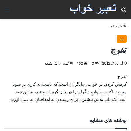
جستجو برای
منو
خانه
/
ت
ت
تفرج
آوریل 7, 2012
0
102
کمتر از یک دقیقه
تفرج
گردش كردن در خواب، بيانگر آن است كه دست به كارى پر سود
مى‏زنيد. اگر در خواب ديگران را در حال گردش ببينيد، به اين معنا
است كه بايد تلاش بيشترى براى رسيدن به اهدافتان به عمل آوريد
نوشته های مشابه